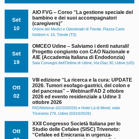
AIO FVG – Corso “La gestione speciale del
bambino e dei suoi accompagnatori
Set
(caregivers)”
10
Ordine dei Medici e Odontoiatri di Trieste, Piazza Carlo
Goldoni n. 10, Trieste (TS)
OMCEO Udine – Salviamo i denti naturali!
Progetto congiunto con CAO Nazionale e
Set
AIE (Accademia Italiana di Endodonzia)
19
Sala Convegni dell'Ordine di Udine, Via Diaz 30, Udine (UD)
VIII edizione “La ricerca e la cura: UPDATE
2026. Tumori esofago-gastrici, del colon e
Ott
del pancreas” – Webinar/FAD 2 ottobre
02
2026 ed evento residenziale a Udine 3
ottobre 2026
FAD/Webinar (02/10/2026) e Hotel Là di Moret, viale
Tricesimo 276, Udine (03/10/2026)
XXII Congresso Società Italiana per lo
Studio delle Cefalee (SISC) Triveneto:
Ott
“Cefalee ed Emicrania in urgenza-