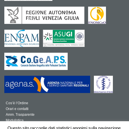
Cos’è l’Ordine
Orari e contatti
Amm. Trasparente
Modulistica
Norme per la professione sanitaria
Questo sito raccoglie dati statistici anonimi sulla navigazione,