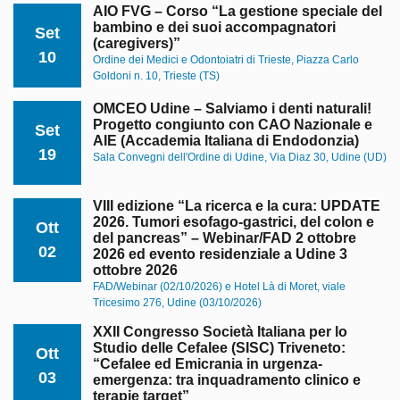
AIO FVG – Corso “La gestione speciale del
bambino e dei suoi accompagnatori
Set
(caregivers)”
10
Ordine dei Medici e Odontoiatri di Trieste, Piazza Carlo
Goldoni n. 10, Trieste (TS)
OMCEO Udine – Salviamo i denti naturali!
Progetto congiunto con CAO Nazionale e
Set
AIE (Accademia Italiana di Endodonzia)
19
Sala Convegni dell'Ordine di Udine, Via Diaz 30, Udine (UD)
VIII edizione “La ricerca e la cura: UPDATE
2026. Tumori esofago-gastrici, del colon e
Ott
del pancreas” – Webinar/FAD 2 ottobre
02
2026 ed evento residenziale a Udine 3
ottobre 2026
FAD/Webinar (02/10/2026) e Hotel Là di Moret, viale
Tricesimo 276, Udine (03/10/2026)
XXII Congresso Società Italiana per lo
Studio delle Cefalee (SISC) Triveneto:
Ott
“Cefalee ed Emicrania in urgenza-
03
emergenza: tra inquadramento clinico e
terapie target”