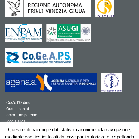
Cos’è l’Ordine
Orari e contatti
Amm. Trasparente
Modulistica
Norme per la professione sanitaria
Questo sito raccoglie dati statistici anonimi sulla navigazione,
Mappa del sito
mediante cookies installati da terze parti autorizzate, rispettando