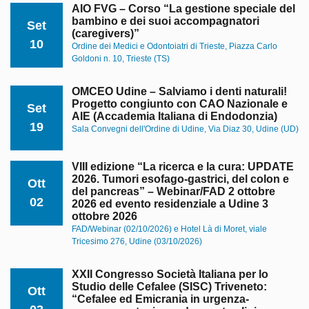
AIO FVG – Corso “La gestione speciale del
bambino e dei suoi accompagnatori
Set
(caregivers)”
10
Ordine dei Medici e Odontoiatri di Trieste, Piazza Carlo
Goldoni n. 10, Trieste (TS)
OMCEO Udine – Salviamo i denti naturali!
Progetto congiunto con CAO Nazionale e
Set
AIE (Accademia Italiana di Endodonzia)
19
Sala Convegni dell'Ordine di Udine, Via Diaz 30, Udine (UD)
VIII edizione “La ricerca e la cura: UPDATE
2026. Tumori esofago-gastrici, del colon e
Ott
del pancreas” – Webinar/FAD 2 ottobre
02
2026 ed evento residenziale a Udine 3
ottobre 2026
FAD/Webinar (02/10/2026) e Hotel Là di Moret, viale
Tricesimo 276, Udine (03/10/2026)
XXII Congresso Società Italiana per lo
Studio delle Cefalee (SISC) Triveneto:
Ott
“Cefalee ed Emicrania in urgenza-