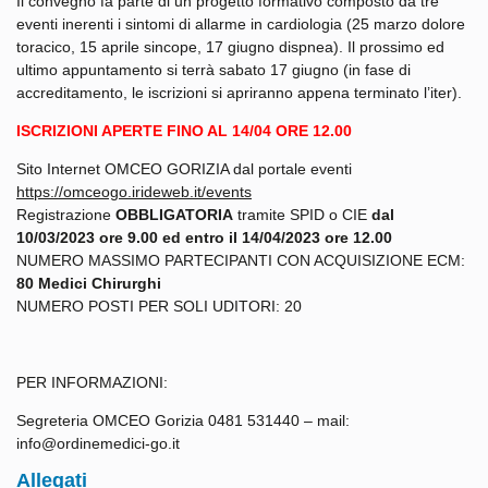
Il convegno fa parte di un progetto formativo composto da tre
eventi inerenti i sintomi di allarme in cardiologia (25 marzo dolore
toracico, 15 aprile sincope, 17 giugno dispnea). Il prossimo ed
ultimo appuntamento si terrà sabato 17 giugno (in fase di
accreditamento, le iscrizioni si apriranno appena terminato l’iter).
ISCRIZIONI APERTE FINO AL 14/04 ORE 12.00
Sito Internet OMCEO GORIZIA dal portale eventi
https://omceogo.irideweb.it/events
Registrazione
OBBLIGATORIA
tramite SPID o CIE
dal
10/03/2023 ore 9.00 ed entro il 14/04/2023 ore 12.00
NUMERO MASSIMO PARTECIPANTI CON ACQUISIZIONE ECM:
80 Medici Chirurghi
NUMERO POSTI PER SOLI UDITORI: 20
PER INFORMAZIONI:
Segreteria OMCEO Gorizia 0481 531440 – mail:
info@ordinemedici-go.it
Allegati