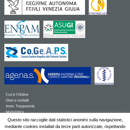
Cos’è l’Ordine
Orari e contatti
Amm. Trasparente
Modulistica
Norme per la professione sanitaria
Questo sito raccoglie dati statistici anonimi sulla navigazione,
Mappa del sito
mediante cookies installati da terze parti autorizzate, rispettando
Feedback Accessibilità