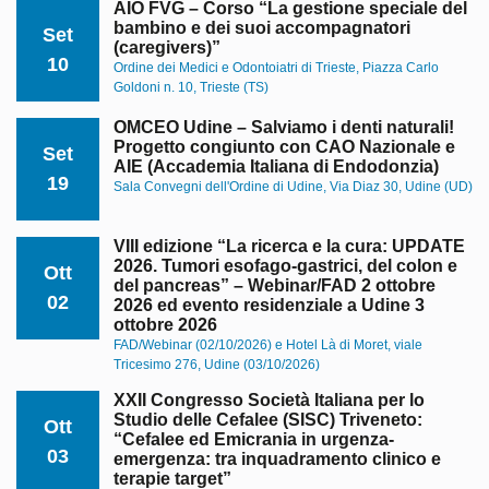
AIO FVG – Corso “La gestione speciale del
bambino e dei suoi accompagnatori
Set
(caregivers)”
10
Ordine dei Medici e Odontoiatri di Trieste, Piazza Carlo
Goldoni n. 10, Trieste (TS)
OMCEO Udine – Salviamo i denti naturali!
Progetto congiunto con CAO Nazionale e
Set
AIE (Accademia Italiana di Endodonzia)
19
Sala Convegni dell'Ordine di Udine, Via Diaz 30, Udine (UD)
VIII edizione “La ricerca e la cura: UPDATE
2026. Tumori esofago-gastrici, del colon e
Ott
del pancreas” – Webinar/FAD 2 ottobre
02
2026 ed evento residenziale a Udine 3
ottobre 2026
FAD/Webinar (02/10/2026) e Hotel Là di Moret, viale
Tricesimo 276, Udine (03/10/2026)
XXII Congresso Società Italiana per lo
Studio delle Cefalee (SISC) Triveneto:
Ott
“Cefalee ed Emicrania in urgenza-
03
emergenza: tra inquadramento clinico e
terapie target”